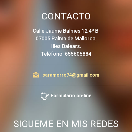
CONTACTO
Calle Jaume Balmes 12 4º B.
07005 Palma de Mallorca,
Illes Balears.
Teléfono: 655605884
saramorro74@gmail.com
Formulario on-line
SIGUEME EN MIS REDES